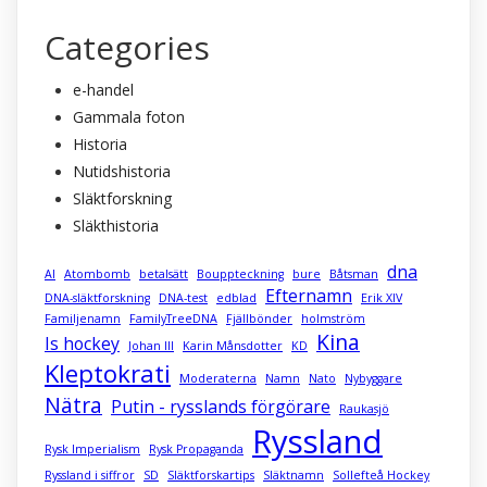
Categories
e-handel
Gammala foton
Historia
Nutidshistoria
Släktforskning
Släkthistoria
dna
AI
Atombomb
betalsätt
Bouppteckning
bure
Båtsman
Efternamn
DNA-släktforskning
DNA-test
edblad
Erik XIV
Familjenamn
FamilyTreeDNA
Fjällbönder
holmström
Kina
Is hockey
Johan III
Karin Månsdotter
KD
Kleptokrati
Moderaterna
Namn
Nato
Nybyggare
Nätra
Putin - rysslands förgörare
Raukasjö
Ryssland
Rysk Imperialism
Rysk Propaganda
Ryssland i siffror
SD
Släktforskartips
Släktnamn
Sollefteå Hockey