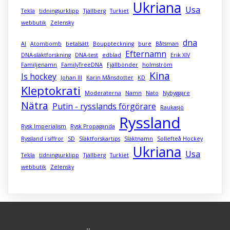
Ukriana
Usa
Tekla
tidningsurklipp
Tjällberg
Turkiet
webbutik
Zelensky
dna
AI
Atombomb
betalsätt
Bouppteckning
bure
Båtsman
Efternamn
DNA-släktforskning
DNA-test
edblad
Erik XIV
Familjenamn
FamilyTreeDNA
Fjällbönder
holmström
Kina
Is hockey
Johan III
Karin Månsdotter
KD
Kleptokrati
Moderaterna
Namn
Nato
Nybyggare
Nätra
Putin - rysslands förgörare
Raukasjö
Ryssland
Rysk Imperialism
Rysk Propaganda
Ryssland i siffror
SD
Släktforskartips
Släktnamn
Sollefteå Hockey
Ukriana
Usa
Tekla
tidningsurklipp
Tjällberg
Turkiet
webbutik
Zelensky