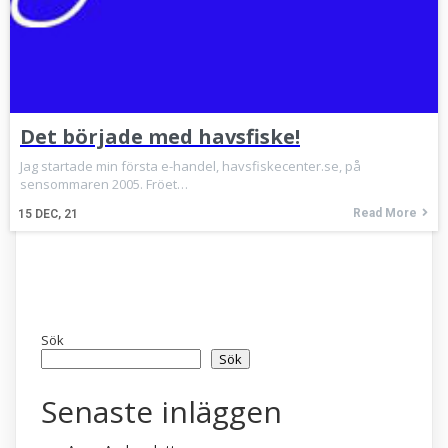
Det började med havsfiske!
Jag startade min första e-handel, havsfiskecenter.se, på
sensommaren 2005. Fröet…
Read More
15
DEC, 21
Sök
Sök
Senaste inläggen