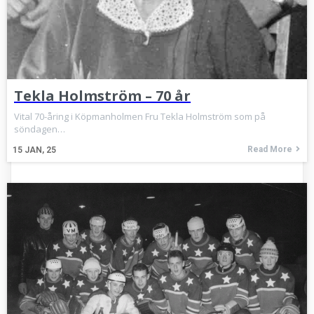
Tekla Holmström – 70 år
Vital 70-åring i Köpmanholmen Fru Tekla Holmström som på
söndagen…
Read More
15
JAN, 25