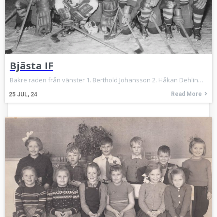
Bjästa IF
Bakre raden från vänster 1. Berthold Johansson 2. Håkan Dehlin…
Read More
25
JUL, 24