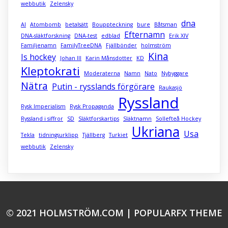
webbutik
Zelensky
dna
AI
Atombomb
betalsätt
Bouppteckning
bure
Båtsman
Efternamn
DNA-släktforskning
DNA-test
edblad
Erik XIV
Familjenamn
FamilyTreeDNA
Fjällbönder
holmström
Kina
Is hockey
Johan III
Karin Månsdotter
KD
Kleptokrati
Moderaterna
Namn
Nato
Nybyggare
Nätra
Putin - rysslands förgörare
Raukasjö
Ryssland
Rysk Imperialism
Rysk Propaganda
Ryssland i siffror
SD
Släktforskartips
Släktnamn
Sollefteå Hockey
Ukriana
Usa
Tekla
tidningsurklipp
Tjällberg
Turkiet
webbutik
Zelensky
© 2021 HOLMSTRÖM.COM |
POPULARFX THEME