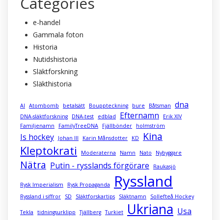
Categories
e-handel
Gammala foton
Historia
Nutidshistoria
Släktforskning
Släkthistoria
dna
AI
Atombomb
betalsätt
Bouppteckning
bure
Båtsman
Efternamn
DNA-släktforskning
DNA-test
edblad
Erik XIV
Familjenamn
FamilyTreeDNA
Fjällbönder
holmström
Kina
Is hockey
Johan III
Karin Månsdotter
KD
Kleptokrati
Moderaterna
Namn
Nato
Nybyggare
Nätra
Putin - rysslands förgörare
Raukasjö
Ryssland
Rysk Imperialism
Rysk Propaganda
Ryssland i siffror
SD
Släktforskartips
Släktnamn
Sollefteå Hockey
Ukriana
Usa
Tekla
tidningsurklipp
Tjällberg
Turkiet