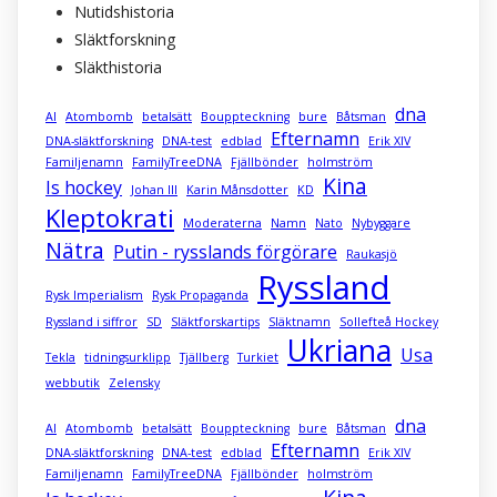
Nutidshistoria
Släktforskning
Släkthistoria
dna
AI
Atombomb
betalsätt
Bouppteckning
bure
Båtsman
Efternamn
DNA-släktforskning
DNA-test
edblad
Erik XIV
Familjenamn
FamilyTreeDNA
Fjällbönder
holmström
Kina
Is hockey
Johan III
Karin Månsdotter
KD
Kleptokrati
Moderaterna
Namn
Nato
Nybyggare
Nätra
Putin - rysslands förgörare
Raukasjö
Ryssland
Rysk Imperialism
Rysk Propaganda
Ryssland i siffror
SD
Släktforskartips
Släktnamn
Sollefteå Hockey
Ukriana
Usa
Tekla
tidningsurklipp
Tjällberg
Turkiet
webbutik
Zelensky
dna
AI
Atombomb
betalsätt
Bouppteckning
bure
Båtsman
Efternamn
DNA-släktforskning
DNA-test
edblad
Erik XIV
Familjenamn
FamilyTreeDNA
Fjällbönder
holmström