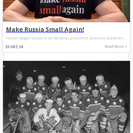
Make Russia Small Again!
Härom dagen kunde vi se Ukrainas president Zelensky iklädd en…
Read More
25
OKT, 24