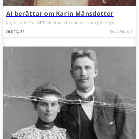
AI berättar om Karin Månsdotter
Jag testade ChatGPT, ett AI som förväntas svara på frågor…
Read More
28
DEC, 22