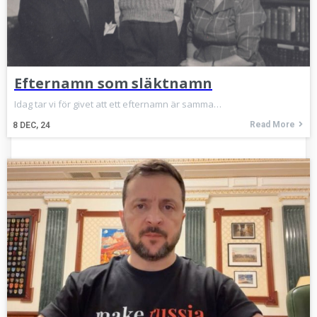
Efternamn som släktnamn
Idag tar vi för givet att ett efternamn är samma…
Read More
8
DEC, 24