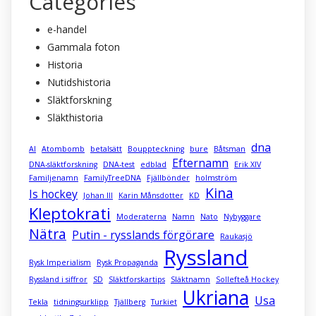
Categories
e-handel
Gammala foton
Historia
Nutidshistoria
Släktforskning
Släkthistoria
dna
AI
Atombomb
betalsätt
Bouppteckning
bure
Båtsman
Efternamn
DNA-släktforskning
DNA-test
edblad
Erik XIV
Familjenamn
FamilyTreeDNA
Fjällbönder
holmström
Kina
Is hockey
Johan III
Karin Månsdotter
KD
Kleptokrati
Moderaterna
Namn
Nato
Nybyggare
Nätra
Putin - rysslands förgörare
Raukasjö
Ryssland
Rysk Imperialism
Rysk Propaganda
Ryssland i siffror
SD
Släktforskartips
Släktnamn
Sollefteå Hockey
Ukriana
Usa
Tekla
tidningsurklipp
Tjällberg
Turkiet