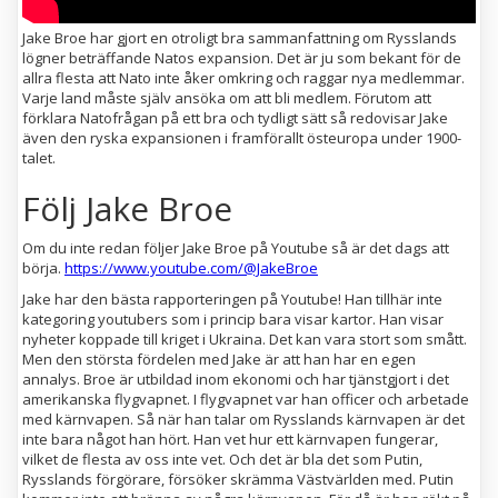
Jake Broe har gjort en otroligt bra sammanfattning om Rysslands
lögner beträffande Natos expansion. Det är ju som bekant för de
allra flesta att Nato inte åker omkring och raggar nya medlemmar.
Varje land måste själv ansöka om att bli medlem. Förutom att
förklara Natofrågan på ett bra och tydligt sätt så redovisar Jake
även den ryska expansionen i framförallt östeuropa under 1900-
talet.
Följ Jake Broe
Om du inte redan följer Jake Broe på Youtube så är det dags att
börja.
https://www.youtube.com/@JakeBroe
Jake har den bästa rapporteringen på Youtube! Han tillhär inte
kategoring youtubers som i princip bara visar kartor. Han visar
nyheter koppade till kriget i Ukraina. Det kan vara stort som smått.
Men den största fördelen med Jake är att han har en egen
annalys. Broe är utbildad inom ekonomi och har tjänstgjort i det
amerikanska flygvapnet. I flygvapnet var han officer och arbetade
med kärnvapen. Så när han talar om Rysslands kärnvapen är det
inte bara något han hört. Han vet hur ett kärnvapen fungerar,
vilket de flesta av oss inte vet. Och det är bla det som Putin,
Rysslands förgörare, försöker skrämma Västvärlden med. Putin