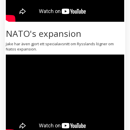
NATO's expansion
Jake har även gjort ett specialavsnitt om Rysslands lögner om
Natos expansion.