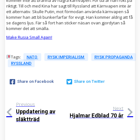
kommer inte att bränna av några kärnvapen. För då är han rökt på
riktigt. Till och med Kina har sagt till Ryssland att Kärnvapen inte är
ett alternativ. Skulle Putin, mot förmodan använda kärnvapen så
kommer han att bli bunkerfarfar för evigt. Han kommer aldrig att få
se dagens ljus. Fär så fort han sticker näsan ovan gjordytan så
kommer det att smälla.
Make Rusia Small Again!
Tags:
NATO
RYSK IMPERIALISM
RYSK PROPAGANDA
RYSSLAND
Share on Facebook
Share on Twitter
Previous
Next
Uppdatering av
Hjalmar Edblad 70 år
släktträd