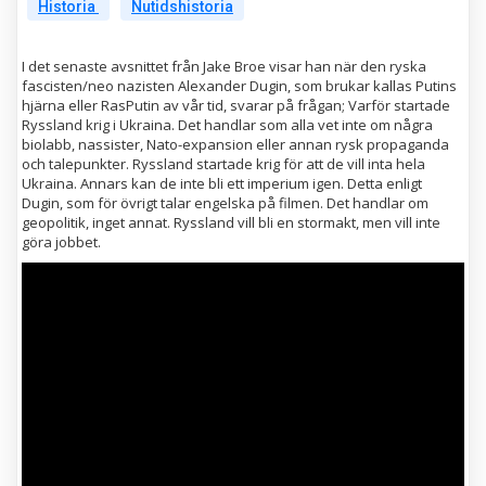
Historia
Nutidshistoria
I det senaste avsnittet från Jake Broe visar han när den ryska
fascisten/neo nazisten Alexander Dugin, som brukar kallas Putins
hjärna eller RasPutin av vår tid, svarar på frågan; Varför startade
Ryssland krig i Ukraina. Det handlar som alla vet inte om några
biolabb, nassister, Nato-expansion eller annan rysk propaganda
och talepunkter. Ryssland startade krig för att de vill inta hela
Ukraina. Annars kan de inte bli ett imperium igen. Detta enligt
Dugin, som för övrigt talar engelska på filmen. Det handlar om
geopolitik, inget annat. Ryssland vill bli en stormakt, men vill inte
göra jobbet.