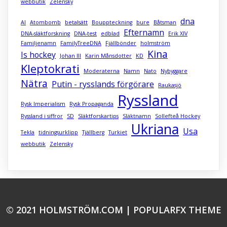
webbutik
Zelensky
dna
AI
Atombomb
betalsätt
Bouppteckning
bure
Båtsman
Efternamn
DNA-släktforskning
DNA-test
edblad
Erik XIV
Familjenamn
FamilyTreeDNA
Fjällbönder
holmström
Kina
Is hockey
Johan III
Karin Månsdotter
KD
Kleptokrati
Moderaterna
Namn
Nato
Nybyggare
Nätra
Putin - rysslands förgörare
Raukasjö
Ryssland
Rysk Imperialism
Rysk Propaganda
Ryssland i siffror
SD
Släktforskartips
Släktnamn
Sollefteå Hockey
Ukriana
Usa
Tekla
tidningsurklipp
Tjällberg
Turkiet
webbutik
Zelensky
© 2021 HOLMSTRÖM.COM |
POPULARFX THEME