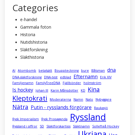
Categories
e-handel
Gammala foton
Historia
Nutidshistoria
Släktforskning
Släkthistoria
dna
AI
Atombomb
betalsätt
Bouppteckning
bure
Båtsman
Efternamn
DNA-släktforskning
DNA-test
edblad
Erik XIV
Familjenamn
FamilyTreeDNA
Fjällbönder
holmström
Kina
Is hockey
Johan III
Karin Månsdotter
KD
Kleptokrati
Moderaterna
Namn
Nato
Nybyggare
Nätra
Putin - rysslands förgörare
Raukasjö
Ryssland
Rysk Imperialism
Rysk Propaganda
Ryssland i siffror
SD
Släktforskartips
Släktnamn
Sollefteå Hockey
Ukriana