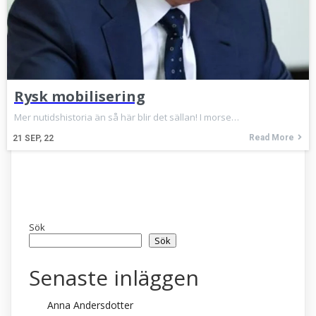
Rysk mobilisering
Mer nutidshistoria än så här blir det sällan! I morse…
Read More
21
SEP, 22
Sök
Sök
Senaste inläggen
Anna Andersdotter