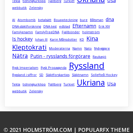
Usa
Tekla
tidningsurklipp
Tjällberg
Turkiet
webbutik
Zelensky
dna
AI
Atombomb
betalsätt
Bouppteckning
bure
Båtsman
Efternamn
DNA-släktforskning
DNA-test
edblad
Erik XIV
Familjenamn
FamilyTreeDNA
Fjällbönder
holmström
Kina
Is hockey
Johan III
Karin Månsdotter
KD
Kleptokrati
Moderaterna
Namn
Nato
Nybyggare
Nätra
Putin - rysslands förgörare
Raukasjö
Ryssland
Rysk Imperialism
Rysk Propaganda
Ryssland i siffror
SD
Släktforskartips
Släktnamn
Sollefteå Hockey
Ukriana
Usa
Tekla
tidningsurklipp
Tjällberg
Turkiet
webbutik
Zelensky
© 2021 HOLMSTRÖM.COM |
POPULARFX THEME