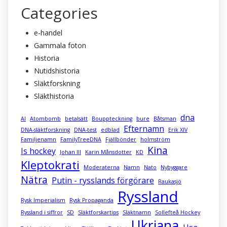
Categories
e-handel
Gammala foton
Historia
Nutidshistoria
Släktforskning
Släkthistoria
dna
AI
Atombomb
betalsätt
Bouppteckning
bure
Båtsman
Efternamn
DNA-släktforskning
DNA-test
edblad
Erik XIV
Familjenamn
FamilyTreeDNA
Fjällbönder
holmström
Kina
Is hockey
Johan III
Karin Månsdotter
KD
Kleptokrati
Moderaterna
Namn
Nato
Nybyggare
Nätra
Putin - rysslands förgörare
Raukasjö
Ryssland
Rysk Imperialism
Rysk Propaganda
Ryssland i siffror
SD
Släktforskartips
Släktnamn
Sollefteå Hockey
Ukriana