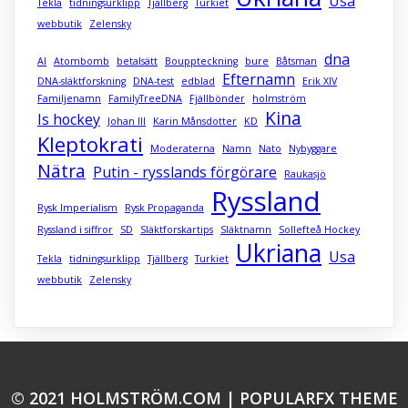
Usa
Tekla
tidningsurklipp
Tjällberg
Turkiet
webbutik
Zelensky
dna
AI
Atombomb
betalsätt
Bouppteckning
bure
Båtsman
Efternamn
DNA-släktforskning
DNA-test
edblad
Erik XIV
Familjenamn
FamilyTreeDNA
Fjällbönder
holmström
Kina
Is hockey
Johan III
Karin Månsdotter
KD
Kleptokrati
Moderaterna
Namn
Nato
Nybyggare
Nätra
Putin - rysslands förgörare
Raukasjö
Ryssland
Rysk Imperialism
Rysk Propaganda
Ryssland i siffror
SD
Släktforskartips
Släktnamn
Sollefteå Hockey
Ukriana
Usa
Tekla
tidningsurklipp
Tjällberg
Turkiet
webbutik
Zelensky
© 2021 HOLMSTRÖM.COM |
POPULARFX THEME