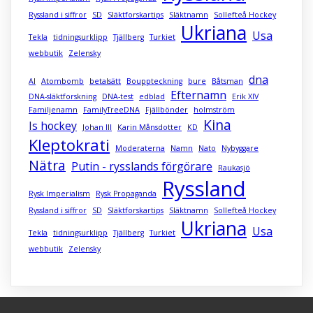
Ryssland i siffror
SD
Släktforskartips
Släktnamn
Sollefteå Hockey
Ukriana
Usa
Tekla
tidningsurklipp
Tjällberg
Turkiet
webbutik
Zelensky
dna
AI
Atombomb
betalsätt
Bouppteckning
bure
Båtsman
Efternamn
DNA-släktforskning
DNA-test
edblad
Erik XIV
Familjenamn
FamilyTreeDNA
Fjällbönder
holmström
Kina
Is hockey
Johan III
Karin Månsdotter
KD
Kleptokrati
Moderaterna
Namn
Nato
Nybyggare
Nätra
Putin - rysslands förgörare
Raukasjö
Ryssland
Rysk Imperialism
Rysk Propaganda
Ryssland i siffror
SD
Släktforskartips
Släktnamn
Sollefteå Hockey
Ukriana
Usa
Tekla
tidningsurklipp
Tjällberg
Turkiet
webbutik
Zelensky