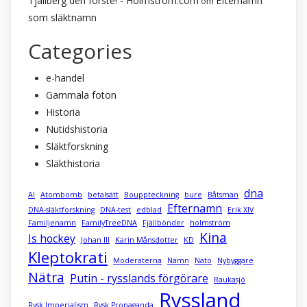
Tjällberg den förste! - Holmström.com
Efternamn
om
som släktnamn
Categories
e-handel
Gammala foton
Historia
Nutidshistoria
Släktforskning
Släkthistoria
dna
AI
Atombomb
betalsätt
Bouppteckning
bure
Båtsman
Efternamn
DNA-släktforskning
DNA-test
edblad
Erik XIV
Familjenamn
FamilyTreeDNA
Fjällbönder
holmström
Kina
Is hockey
Johan III
Karin Månsdotter
KD
Kleptokrati
Moderaterna
Namn
Nato
Nybyggare
Nätra
Putin - rysslands förgörare
Raukasjö
Ryssland
Rysk Imperialism
Rysk Propaganda