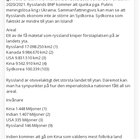
2020/2021. Rysslands BNP kommer att sjunka pga. Putins
meningslösa krig i Ukraina. Sammanfattningsvis kan man se att
Rysslands ekonomi inte är större än Sydkorea. Sydkorea som
faktiskt är mindre till ytan än Island!
Areal
Ett av de få mätetal som ryssland kniper förstaplatsen på är
landets yta.
Ryssland 17.098.250 km2 (1)
Kanada 9.984.670 km2 (2)
USA 9.831.510 km2 (3)
Kina 9.562.910 km2 (4)
Sydkorea 100.339 (103)
Ryssland är otvivelaktigt det största landet till ytan. Däremot kan
man ha synpunkter på hur den imperialistiska nationen fått all sin
areal.
Invånare
Kina 1.448 Miljoner (1)
Indian 1.407 Miljoner (2)
USA 335 Miljoner (3)
Ryssland 146 Miljoner (9)
Indien kommer att gå om Kina som väldens mest folkrika land