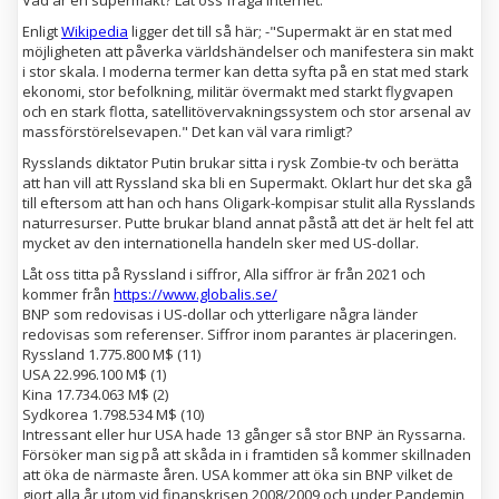
Vad är en supermakt? Låt oss fråga Internet.
Enligt
Wiki
p
edia
ligger det till så här; -"Supermakt är en stat med
möjligheten att påverka världshändelser och manifestera sin makt
i stor skala. I moderna termer kan detta syfta på en stat med stark
ekonomi, stor befolkning, militär övermakt med starkt flygvapen
och en stark flotta, satellitövervakningssystem och stor arsenal av
massförstörelsevapen." Det kan väl vara rimligt?
Rysslands diktator Putin brukar sitta i rysk Zombie-tv och berätta
att han vill att Ryssland ska bli en Supermakt. Oklart hur det ska gå
till eftersom att han och hans Oligark-kompisar stulit alla Rysslands
naturresurser. Putte brukar bland annat påstå att det är helt fel att
mycket av den internationella handeln sker med US-dollar.
Låt oss titta på Ryssland i siffror, Alla siffror är från 2021 och
kommer från
https://www.globalis.se/
BNP som redovisas i US-dollar och ytterligare några länder
redovisas som referenser. Siffror inom parantes är placeringen.
Ryssland 1.775.800 M$ (11)
USA 22.996.100 M$ (1)
Kina 17.734.063 M$ (2)
Sydkorea 1.798.534 M$ (10)
Intressant eller hur USA hade 13 gånger så stor BNP än Ryssarna.
Försöker man sig på att skåda in i framtiden så kommer skillnaden
att öka de närmaste åren. USA kommer att öka sin BNP vilket de
gjort alla år utom vid finanskrisen 2008/2009 och under Pandemin