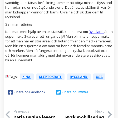
samtidigt som Kinas befolkning kommer att börja minska. Ryssland
har redan nu en nedåtgående trend. Det är ett av skälen till varför
man kidnappar kvinnor och barn i Ukraina och skickar dem till
Ryssland.
Sammanfattning
Kan man med hjälp av enkel statistik konstatera om
Ryssland
är en
supermakt. Svaret är ett rungande JA! Man blir inte en supermakt
för att man har en stor areal och hotar omvärlden med kärnvapen.
Man blir en supermakt om man tar hand och förädlar människorna
och marken. Men så fungerar inte dagens ryska kleptokrati och
därför kommer man aldrig med det nuvarande styrelseskicket att
bli en supermakt.
Tags:
KINA
KLEPTOKRATI
RYSSLAND
USA
Share on Facebook
Share on Twitter
Previous
Next
Daria Dugina lever?
Rysk mobilisering