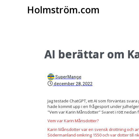
Holmström.com
AI berättar om K
SuperMange
december 28, 2022
Jag testade ChatGPT, ett AI som förväntas svara 
hade kommit upp i en frågesport under julhelgen 
"Vem var Karin Månsdotter" Svaret i rött nedan f
Vem var Karin Månsdotter
?
Karin Månsdotter var en svensk drottning och and
Södermanland omkring 1550 och var dotter till r