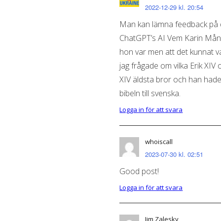
2022-12-29 kl. 20:54
Man kan lämna feedback på de
ChatGPT’s AI Vem Karin Månsd
hon var men att det kunnat v
jag frågade om vilka Erik XIV o
XIV äldsta bror och han hade
bibeln till svenska.
Logga in för att svara
whoiscall
2023-07-30 kl. 02:51
Good post!
Logga in för att svara
Jim Zalesky