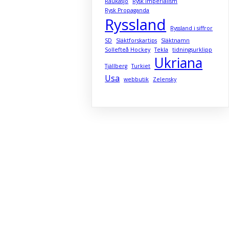
Raukasjö
Rysk Imperialism
Rysk Propaganda
Ryssland
Ryssland i siffror
SD
Släktforskartips
Släktnamn
Sollefteå Hockey
Tekla
tidningsurklipp
Ukriana
Tjällberg
Turkiet
Usa
webbutik
Zelensky