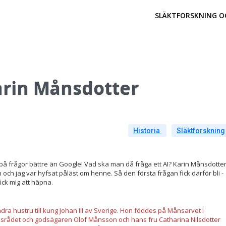
SLÄKTFORSKNING O
arin Månsdotter
Historia
Släktforskning
på frågor bättre än Google! Vad ska man då fråga ett AI? Karin Månsdotte
och jag var hyfsat påläst om henne. Så den första frågan fick därför bli -
ick mig att häpna.
ra hustru till kung Johan III av Sverige. Hon föddes på Månsarvet i
iksrådet och godsägaren Olof Månsson och hans fru Catharina Nilsdotter