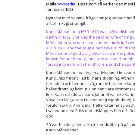
(Källa
Wikipedia
). Dessutom så verkar den mest k
för häxeri 1653.
Nytt test med samma fråga som jag började med.
allt blir riktigt snurrigt!
Karin Månsdotter (1550-1612) was a Swedish no
death in 1612. She was the second wife of King E
Månsdotter was born into a noble family in Swed
XIV in 1568, and the couple had several children 
Månsdotter played a significant role in the polit
known for her beauty, intelligence, and charitab
forced into exile with her children, and she spen
Karin Månsdotter var ingen adelsdam. Hon var 
Kung Eriks frillor till att bli hans drottning. Att
fick adeln och hennes svågrar, de bliviande kungar
heller drottning livet ut. Hon han vara drottning 
Erik, Karin och deras barn. Johan III var inte Kar
Vasa och Margareta Eriksdotter (Leijonhufvud). M
förutom Erik XIV vars mor hette Katarina av Sac
I samband med Eriks död frisläpptes hon och fick
död.
Så var försiktig med vilka texter du litar på på I
Karin Månsdotter.