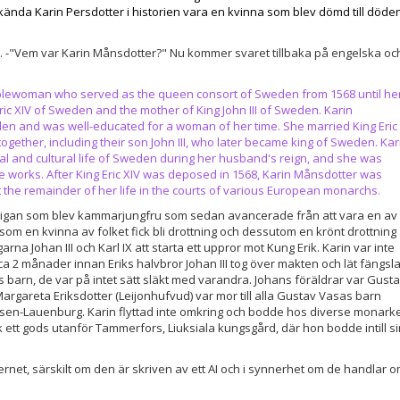
ända Karin Persdotter i historien vara en kvinna som blev dömd till döde
 -"Vem var Karin Månsdotter?" Nu kommer svaret tillbaka på engelska oc
blewoman who served as the queen consort of Sweden from 1568 until he
ric XIV of Sweden and the mother of King John III of Sweden. Karin
en and was well-educated for a woman of her time. She married King Eric
together, including their son John III, who later became king of Sweden. Kar
ical and cultural life of Sweden during her husband's reign, and she was
le works. After King Eric XIV was deposed in 1568, Karin Månsdotter was
t the remainder of her life in the courts of various European monarchs.
pigan som blev kammarjungfru som sedan avancerade från att vara en av
 hon som en kvinna av folket fick bli drottning och dessutom en krönt drottning
na Johan III och Karl IX att starta ett uppror mot Kung Erik. Karin var inte
i ca 2 månader innan Eriks halvbror Johan III tog över makten och lät fängsl
ins barn, de var på intet sätt släkt med varandra. Johans föräldrar var Gust
argareta Eriksdotter (Leijonhufvud) var mor till alla Gustav Vasas barn
hsen-Lauenburg. Karin flyttad inte omkring och bodde hos diverse monarke
 ett gods utanför Tammerfors, Liuksiala kungsgård, där hon bodde intill si
nternet, särskilt om den är skriven av ett AI och i synnerhet om de handlar 