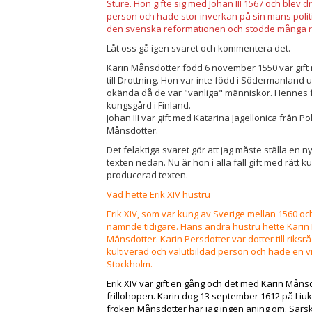
Sture. Hon gifte sig med Johan III 1567 och blev 
person och hade stor inverkan på sin mans politi
den svenska reformationen och stödde många re
Låt oss gå igen svaret och kommentera det.
Karin Månsdotter född 6 november 1550 var gift me
till Drottning. Hon var inte född i Södermanland
okända då de var "vanliga" människor. Hennes f
kungsgård i Finland.
Johan III var gift med Katarina Jagellonica från 
Månsdotter.
Det felaktiga svaret gör att jag måste ställa en 
texten nedan. Nu är hon i alla fall gift med rätt
producerad texten.
Vad hette Erik XIV hustru
Erik XIV, som var kung av Sverige mellan 1560 oc
nämnde tidigare. Hans andra hustru hette Karin Pe
Månsdotter. Karin Persdotter var dotter till riks
kultiverad och välutbildad person och hade en vi
Stockholm.
Erik XIV var gift en gång och det med Karin Månsd
frillohopen. Karin dog 13 september 1612 på Liu
fröken Månsdotter har jag ingen aning om. Särsk