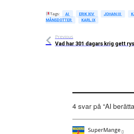
Tags:
AI
ERIK XIV
JOHAN III
K
MÅNSDOTTER
KARL IX
Previous
Vad har 301 dagars krig gett ry
4 svar på “
AI berätt
SuperMange