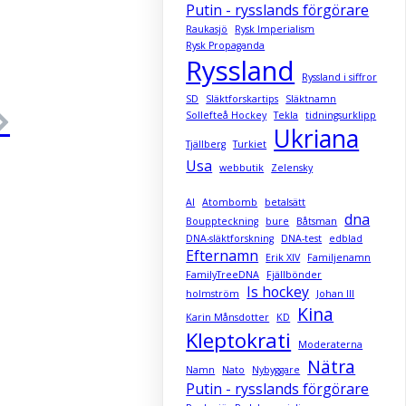
Putin - rysslands förgörare
Raukasjö
Rysk Imperialism
Rysk Propaganda
Ryssland
Ryssland i siffror
SD
Släktforskartips
Släktnamn
Sollefteå Hockey
Tekla
tidningsurklipp
Ukriana
Tjällberg
Turkiet
Usa
webbutik
Zelensky
AI
Atombomb
betalsätt
dna
Bouppteckning
bure
Båtsman
DNA-släktforskning
DNA-test
edblad
Efternamn
Erik XIV
Familjenamn
FamilyTreeDNA
Fjällbönder
Is hockey
holmström
Johan III
Kina
Karin Månsdotter
KD
Kleptokrati
Moderaterna
Nätra
Namn
Nato
Nybyggare
Putin - rysslands förgörare