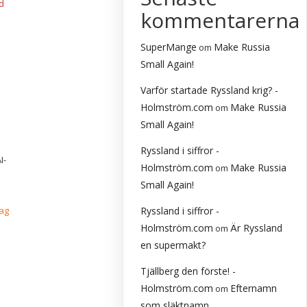
d
kommentarerna
SuperMange
Make Russia
om
Small Again!
Varför startade Ryssland krig? -
Holmström.com
Make Russia
om
Small Again!
Ryssland i siffror -
I-
Holmström.com
Make Russia
om
Small Again!
jag
Ryssland i siffror -
Holmström.com
Är Ryssland
om
en supermakt?
Tjällberg den förste! -
Holmström.com
Efternamn
om
som släktnamn