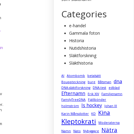
n
Categories
h
e-handel
r
Gammala foton
Historia
in
Nutidshistoria
Släktforskning
Släkthistoria
AI
Atombomb
betalsätt
dna
Bouppteckning
bure
Båtsman
DNA-släktforskning
DNA-test
edblad
a
Efternamn
av
Erik XIV
Familjenamn
FamilyTreeDNA
Fjällbönder
r.
Is hockey
holmström
Johan III
n
Kina
Karin Månsdotter
KD
Kleptokrati
Moderaterna
om
Nätra
Namn
Nato
Nybyggare