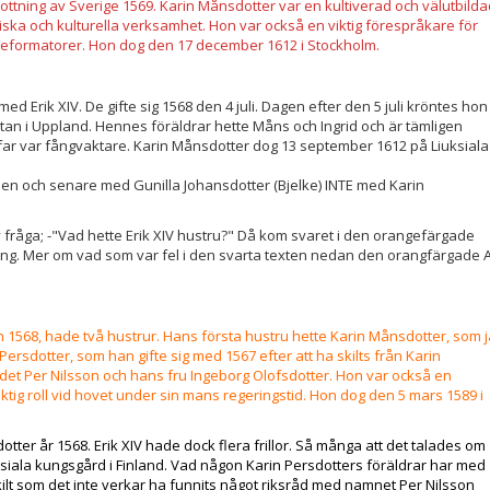
drottning av Sverige 1569. Karin Månsdotter var en kultiverad och välutbilda
ska och kulturella verksamhet. Hon var också en viktig förespråkare för
formatorer. Hon dog den 17 december 1612 i Stockholm.
d Erik XIV. De gifte sig 1568 den 4 juli. Dagen efter den 5 juli kröntes hon
 utan i Uppland. Hennes föräldrar hette Måns och Ingrid och är tämligen
ar var fångvaktare. Karin Månsdotter dog 13 september 1612 på Liuksiala
Polen och senare med Gunilla Johansdotter (Bjelke) INTE med Karin
ny fråga; -"Vad hette Erik XIV hustru?" Då kom svaret i den orangefärgade
 kung. Mer om vad som var fel i den svarta texten nedan den orangfärgade A
h 1568, hade två hustrur. Hans första hustru hette Karin Månsdotter, som 
rsdotter, som han gifte sig med 1567 efter att ha skilts från Karin
rådet Per Nilsson och hans fru Ingeborg Olofsdotter. Hon var också en
ktig roll vid hovet under sin mans regeringstid. Hon dog den 5 mars 1589 i
otter år 1568. Erik XIV hade dock flera frillor. Så många att det talades om
ksiala kungsgård i Finland. Vad någon Karin Persdotters föräldrar har med
ilt som det inte verkar ha funnits något riksråd med namnet Per Nilsson