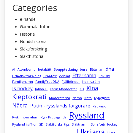
Categories
e-handel
Gammala foton
Historia
Nutidshistoria
Släktforskning
Släkthistoria
dna
AI
Atombomb
betalsätt
Bouppteckning
bure
Båtsman
Efternamn
DNA-släktforskning
DNA-test
edblad
Erik XIV
Familjenamn
FamilyTreeDNA
Fjällbönder
holmström
Kina
Is hockey
Johan III
Karin Månsdotter
KD
Kleptokrati
Moderaterna
Namn
Nato
Nybyggare
Nätra
Putin - rysslands förgörare
Raukasjö
Ryssland
Rysk Imperialism
Rysk Propaganda
Ryssland i siffror
SD
Släktforskartips
Släktnamn
Sollefteå Hockey
Ukriana