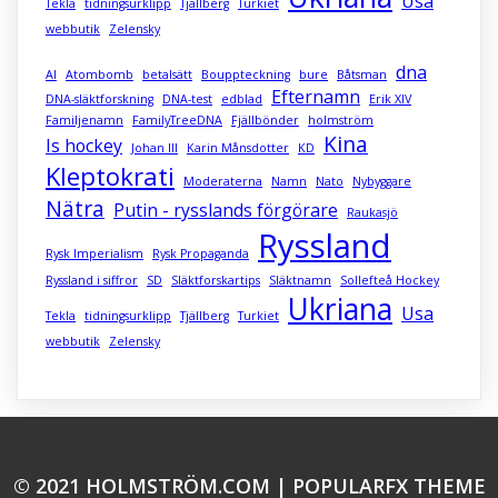
Usa
Tekla
tidningsurklipp
Tjällberg
Turkiet
webbutik
Zelensky
dna
AI
Atombomb
betalsätt
Bouppteckning
bure
Båtsman
Efternamn
DNA-släktforskning
DNA-test
edblad
Erik XIV
Familjenamn
FamilyTreeDNA
Fjällbönder
holmström
Kina
Is hockey
Johan III
Karin Månsdotter
KD
Kleptokrati
Moderaterna
Namn
Nato
Nybyggare
Nätra
Putin - rysslands förgörare
Raukasjö
Ryssland
Rysk Imperialism
Rysk Propaganda
Ryssland i siffror
SD
Släktforskartips
Släktnamn
Sollefteå Hockey
Ukriana
Usa
Tekla
tidningsurklipp
Tjällberg
Turkiet
webbutik
Zelensky
© 2021 HOLMSTRÖM.COM |
POPULARFX THEME