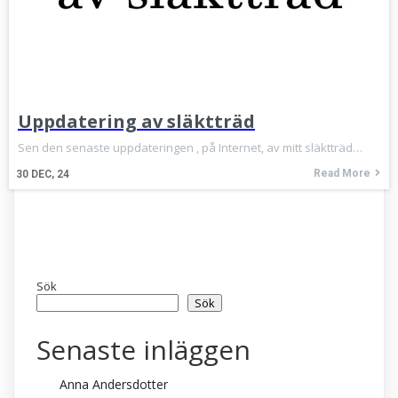
Uppdatering av släktträd
Sen den senaste uppdateringen , på Internet, av mitt släktträd…
Read More
30
DEC, 24
Sök
Sök
Senaste inläggen
Anna Andersdotter