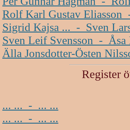
Per Gunnar Hagman - Rolf
Rolf Karl Gustav Eliasson -
Sigrid Kajsa ... - Sven La
Sven Leif Svensson - Åsa 
Älla Jonsdotter-Östen Nilss
Register ö
... ... - ... ...
... ... - ... ...