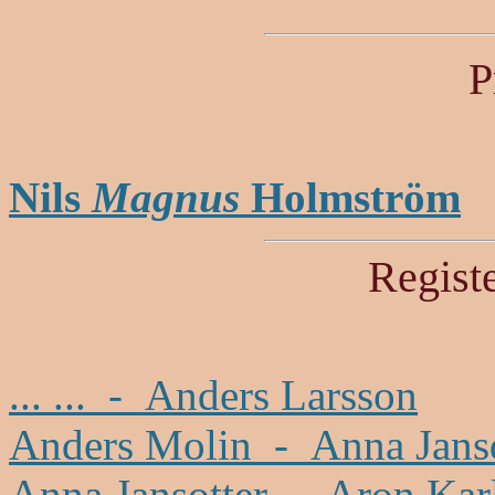
P
Nils
Magnus
Holmström
Regist
... ... - Anders Larsson
Anders Molin - Anna Jansd
Anna Jansotter - Aron Kar