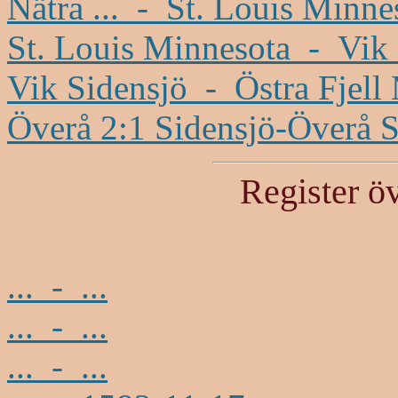
Nätra ... - St. Louis Minne
St. Louis Minnesota - Vik 
Vik Sidensjö - Östra Fjel
Överå 2:1 Sidensjö-Överå S
Register ö
... - ...
... - ...
... - ...