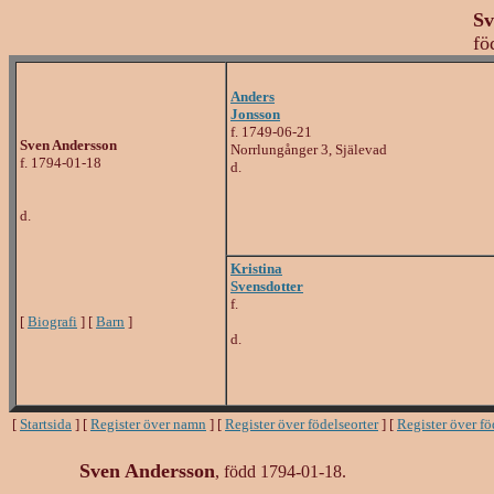
Sv
fö
Anders
Jonsson
f. 1749-06-21
Sven Andersson
Norrlungånger 3, Själevad
f. 1794-01-18
d.
d.
Kristina
Svensdotter
f.
[
Biografi
] [
Barn
]
d.
[
Startsida
] [
Register över namn
] [
Register över födelseorter
] [
Register över f
Sven Andersson
, född 1794-01-18.