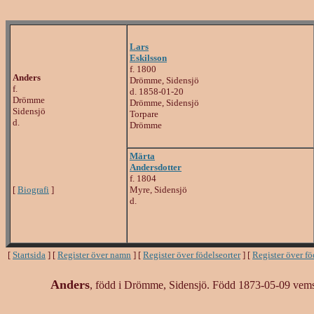
Lars
Eskilsson
f. 1800
Anders
Drömme, Sidensjö
f.
d. 1858-01-20
Drömme
Drömme, Sidensjö
Sidensjö
Torpare
d.
Drömme
Märta
Andersdotter
f. 1804
[
Biografi
]
Myre, Sidensjö
d.
[
Startsida
] [
Register över namn
] [
Register över födelseorter
] [
Register över f
Anders
, född i Drömme, Sidensjö. Född 1873-05-09 vems