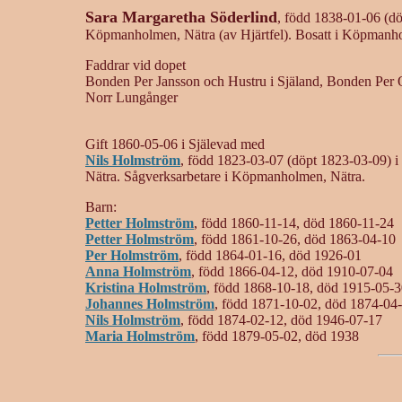
Sara Margaretha Söderlind
, född 1838-01-06 (dö
Köpmanholmen, Nätra (av Hjärtfel). Bosatt i Köpmanh
Faddrar vid dopet
Bonden Per Jansson och Hustru i Själand, Bonden Per 
Norr Lungånger
Gift 1860-05-06 i Själevad med
Nils Holmström
, född 1823-03-07 (döpt 1823-03-09) i
Nätra. Sågverksarbetare i Köpmanholmen, Nätra.
Barn:
Petter Holmström
, född 1860-11-14, död 1860-11-24
Petter Holmström
, född 1861-10-26, död 1863-04-10
Per Holmström
, född 1864-01-16, död 1926-01
Anna Holmström
, född 1866-04-12, död 1910-07-04
Kristina Holmström
, född 1868-10-18, död 1915-05-
Johannes Holmström
, född 1871-10-02, död 1874-04
Nils Holmström
, född 1874-02-12, död 1946-07-17
Maria Holmström
, född 1879-05-02, död 1938