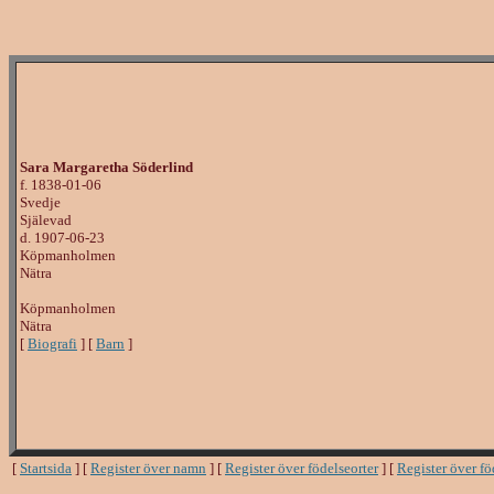
Sara Margaretha Söderlind
f. 1838-01-06
Svedje
Själevad
d. 1907-06-23
Köpmanholmen
Nätra
Köpmanholmen
Nätra
[
Biografi
] [
Barn
]
[
Startsida
] [
Register över namn
] [
Register över födelseorter
] [
Register över f