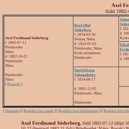
Axel Fe
född 1882-
Joha
Söde
Karl-Olof
f. 18
Söderberg
d. 18
f. 1854-03-30
Axel Ferdinand Söderberg
Kyrkv
Norum, Nätra
f. 1882-07-12
d. 1924-05-05
Elisa
Prästbordet
Prästbordet, Nätra
Ersdo
Nätra
Kyrkvaktmästare
f. 18
d. 1882-10-22
Prästbordet
d. 18
Prästbordet
Nätra
Sigrid Kajsa
Prästbordet
Johansdotter
Nätra
f. 1854-08-17
[
Biografi
]
d. 1891-12-02
Prästbordet, Nätra
Prästbordet
[
Startsida
] [
Register över namn
] [
Register över födelseorter
] [
Register över f
Axel Ferdinand Söderberg
, född 1882-07-12 (döpt 18
10-22 (begravd 1882-11-04) i Prästbordet, Nätra. Bosatt i P