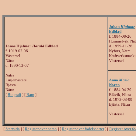
Johan
Hjalmar
Edblad
f. 1884-08-26
Hummelvik, Nät
Jonas Hjalmar
Harald
Edblad
d. 1959-11-26
f. 1919-02-06
Nyfors, Nätra
Västersel
Kraftverksmaski
Nätra
Västersel
d. 1990-12-07
Nätra
Linjemästare
Anna
Maria
Bjästa
Noren
Nätra
f. 1884-04-29
[
Biografi
] [
Barn
]
Blåvik, Nätra
d. 1973-03-09
Bjästa, Nätra
Västersel
[
Startsida
] [
Register över namn
] [
Register över födelseorter
] [
Register över f