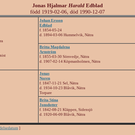
Jonas Hjalmar
Harald
Edblad
född 1919-02-06, död 1990-12-07
Johan Ersson
Edblad
f. 1854-05-24
d. 1894-03-06 Hummelvik, Nätra
ra
Britta Magdalena
Arnström
nist
f. 1855-03-30 Sörsvedje, Nätra
d. 1907-02-14 Köpmanholmen, Nätra
Jonas
Noren
f. 1847-11-21 Sel, Nätra
d. 1934-10-23 Blåvik, Nätra
Torpare
Brita Stina
Jonsdotter
f. 1842-08-21 Kläppen, Sidensjö
d. 1920-06-09 Blåvik, Nätra
ödelsedatum
]