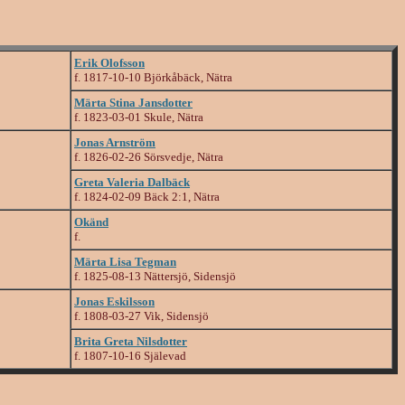
Erik Olofsson
f. 1817-10-10 Björkåbäck, Nätra
Märta Stina Jansdotter
f. 1823-03-01 Skule, Nätra
Jonas Arnström
f. 1826-02-26 Sörsvedje, Nätra
Greta Valeria Dalbäck
f. 1824-02-09 Bäck 2:1, Nätra
Okänd
f.
Märta Lisa Tegman
f. 1825-08-13 Nättersjö, Sidensjö
Jonas Eskilsson
f. 1808-03-27 Vik, Sidensjö
Brita Greta Nilsdotter
f. 1807-10-16 Själevad