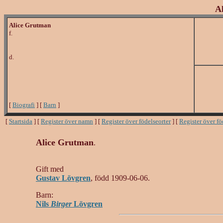
A
Alice Grutman
f.
d.
[
Biografi
] [
Barn
]
[
Startsida
] [
Register över namn
] [
Register över födelseorter
] [
Register över f
Alice Grutman
.
Gift med
Gustav Lövgren
, född 1909-06-06.
Barn:
Nils
Birger
Lövgren