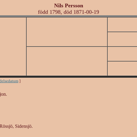
Nils Persson
född 1798, död 1871-00-19
ödelsedatum
]
jon.
Rössjö, Sidensjö.