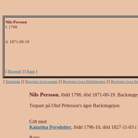
Nils Persson
f. 1798
d. 1871-00-19
[
Biografi
] [
Barn
]
[
Startsida
] [
Register över namn
] [
Register över födelseorter
] [
Register över f
Nils Persson
, född 1798, död 1871-00-19. Backstuge
Torpare på Olof Pehrsson's ägor Backstugejon
Gift med
Katarina Persdotter
, född 1796-10, död 1827-11-03 i 
Barn: