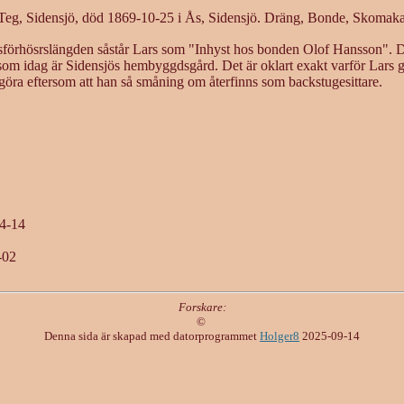
 Teg, Sidensjö, död 1869-10-25 i Ås, Sidensjö. Dräng, Bonde, Skomaka
förhösrslängden såstår Lars som "Inhyst hos bonden Olof Hansson". Det
 som idag är Sidensjös hembyggdsgård. Det är oklart exakt varför Lars gå
 göra eftersom att han så småning om återfinns som backstugesittare.
04-14
-02
Forskare:
©
Denna sida är skapad med datorprogrammet
Holger8
2025-09-14