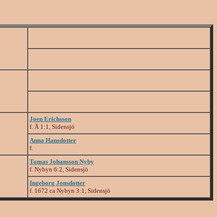
Joen Erichsson
f. Å 1:1, Sidensjö
Anna Hansdotter
f.
Tomas Johansson Nyby
f. Nybyn 6:2, Sidensjö
Ingeborg Jonsdotter
f. 1672 ca Nybyn 3:1, Sidensjö