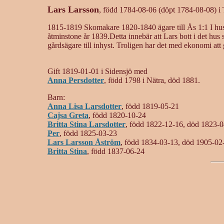
Lars Larsson
, född 1784-08-06 (döpt 1784-08-08) i
1815-1819 Skomakare 1820-1840 ägare till Ås 1:1 I hus
åtminstone år 1839.Detta innebär att Lars bott i det hus
gårdsägare till inhyst. Troligen har det med ekonomi att
Gift 1819-01-01 i Sidensjö med
Anna Persdotter
, född 1798 i Nätra, död 1881.
Barn:
Anna Lisa Larsdotter
, född 1819-05-21
Cajsa Greta
, född 1820-10-24
Britta Stina Larsdotter
, född 1822-12-16, död 1823-
Per
, född 1825-03-23
Lars Larsson Åström
, född 1834-03-13, död 1905-02
Britta Stina
, född 1837-06-24