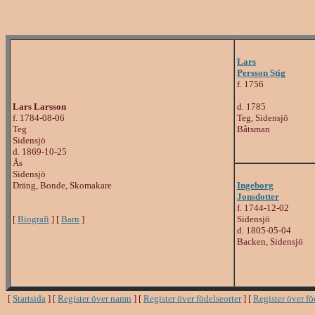
Lars
Persson Stig
f. 1756
Lars Larsson
d. 1785
f. 1784-08-06
Teg, Sidensjö
Teg
Båtsman
Sidensjö
d. 1869-10-25
Ås
Sidensjö
Dräng, Bonde, Skomakare
Ingeborg
Jonsdotter
f. 1744-12-02
[
Biografi
] [
Barn
]
Sidensjö
d. 1805-05-04
Backen, Sidensjö
[
Startsida
] [
Register över namn
] [
Register över födelseorter
] [
Register över f