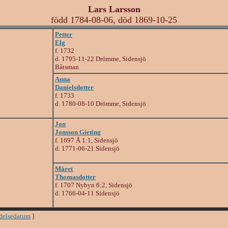
Lars Larsson
född 1784-08-06, död 1869-10-25
Petter
Elg
f. 1732
d. 1795-11-22 Drömme, Sidensjö
Båtsman
Anna
Danielsdotter
f. 1733
d. 1780-08-10 Drömme, Sidensjö
Jon
Jonsson Gieting
f. 1697 Å 1:1, Sidensjö
d. 1771-06-21 Sidensjö
Märet
Thomasdotter
f. 1707 Nybyn 6:2, Sidensjö
d. 1766-04-11 Sidensjö
ödelsedatum
]