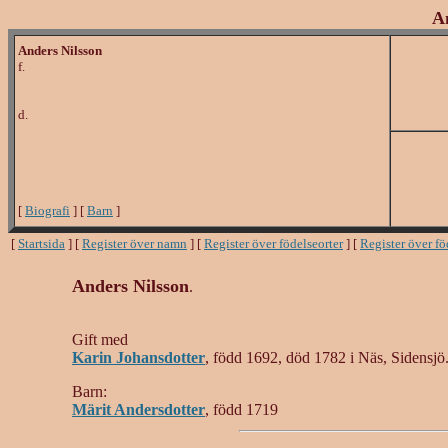
A
Anders Nilsson
f.
d.
[
Biografi
] [
Barn
]
[
Startsida
] [
Register över namn
] [
Register över födelseorter
] [
Register över f
Anders Nilsson
.
Gift med
Karin Johansdotter
, född 1692, död 1782 i Näs, Sidensjö
Barn:
Märit Andersdotter
, född 1719