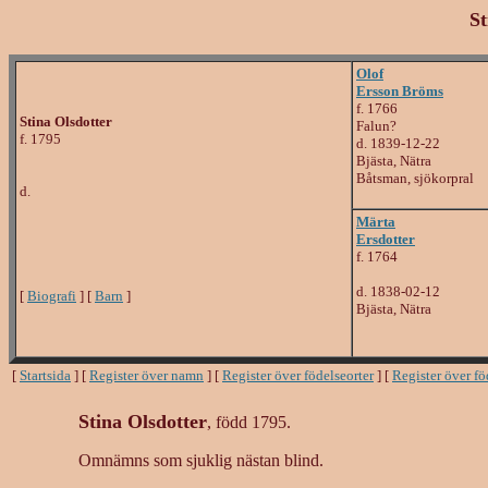
St
Olof
Ersson Bröms
f. 1766
Stina Olsdotter
Falun?
f. 1795
d. 1839-12-22
Bjästa, Nätra
Båtsman, sjökorpral
d.
Märta
Ersdotter
f. 1764
d. 1838-02-12
[
Biografi
] [
Barn
]
Bjästa, Nätra
[
Startsida
] [
Register över namn
] [
Register över födelseorter
] [
Register över f
Stina Olsdotter
, född 1795.
Omnämns som sjuklig nästan blind.