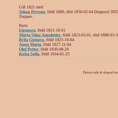
Gift 1821 med
Johan Persson
, född 1800, död 1850-02-04 (begravd 1850-0
Torpare.
Barn:
Eleonora
, född 1821-10-01
Märta Stina Jansdotter
, född 1823-03-01, död 1888-03-
Brita Gustava
, född 1825-10-04
Anna Maria
, född 1827-11-04
Olof Petter
, född 1830-08-29
Kajsa Sofia
, född 1834-01-25
Denna sida är skapad m