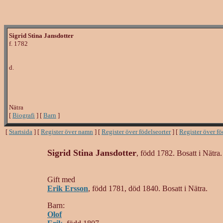
Sigrid Stina Jansdotter
f. 1782
d.
Nätra
[
Biografi
] [
Barn
]
[
Startsida
] [
Register över namn
] [
Register över födelseorter
] [
Register över f
Sigrid Stina Jansdotter
, född 1782. Bosatt i Nätra.
Gift med
Erik Ersson
, född 1781, död 1840. Bosatt i Nätra.
Barn:
Olof