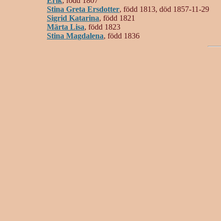
Erik
, född 1807
Stina Greta Ersdotter
, född 1813, död 1857-11-29
Sigrid Katarina
, född 1821
Märta Lisa
, född 1823
Stina Magdalena
, född 1836