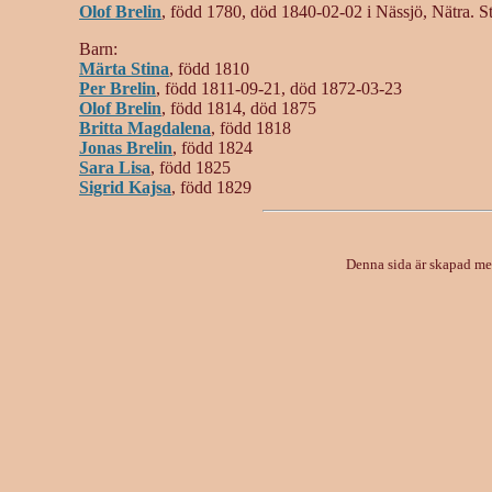
Olof Brelin
, född 1780, död 1840-02-02 i Nässjö, Nätra. S
Barn:
Märta Stina
, född 1810
Per Brelin
, född 1811-09-21, död 1872-03-23
Olof Brelin
, född 1814, död 1875
Britta Magdalena
, född 1818
Jonas Brelin
, född 1824
Sara Lisa
, född 1825
Sigrid Kajsa
, född 1829
Denna sida är skapad m