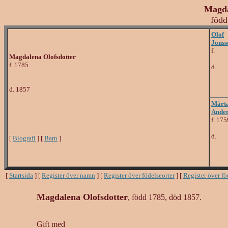
Magda
född
Olof
Jonss
f.
Magdalena Olofsdotter
f. 1785
d.
d. 1857
Märt
Ander
f. 175
d.
[
Biografi
] [
Barn
]
[
Startsida
] [
Register över namn
] [
Register över födelseorter
] [
Register över f
Magdalena Olofsdotter
, född 1785, död 1857.
Gift med