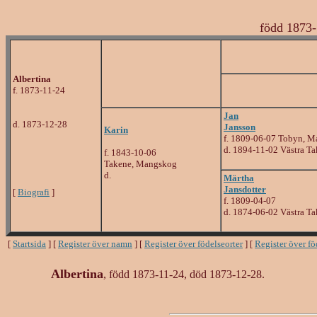
född 1873-
Albertina
f. 1873-11-24
Jan
d. 1873-12-28
Jansson
Karin
f. 1809-06-07 Tobyn, 
d. 1894-11-02 Västra T
f. 1843-10-06
Takene, Mangskog
d.
Märtha
Jansdotter
[
Biografi
]
f. 1809-04-07
d. 1874-06-02 Västra T
[
Startsida
] [
Register över namn
] [
Register över födelseorter
] [
Register över f
Albertina
, född 1873-11-24, död 1873-12-28.