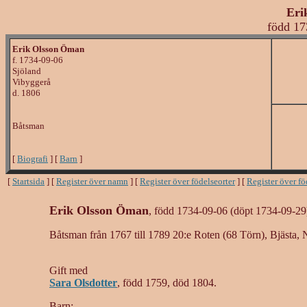
Eri
född 17
Erik Olsson Öman
f. 1734-09-06
Sjöland
Vibyggerå
d. 1806
Båtsman
[
Biografi
] [
Barn
]
[
Startsida
] [
Register över namn
] [
Register över födelseorter
] [
Register över f
Erik Olsson Öman
, född 1734-09-06 (döpt 1734-09-29
Båtsman från 1767 till 1789 20:e Roten (68 Törn), Bjästa, 
Gift med
Sara Olsdotter
, född 1759, död 1804.
Barn: