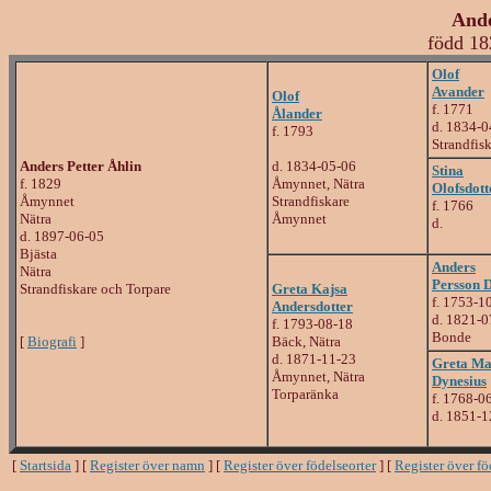
Ande
född 18
Olof
Avander
Olof
f. 1771
Ålander
d. 1834-0
f. 1793
Strandfis
Anders Petter Åhlin
d. 1834-05-06
Stina
f. 1829
Åmynnet, Nätra
Olofsdott
Åmynnet
Strandfiskare
f. 1766
Nätra
Åmynnet
d.
d. 1897-06-05
Bjästa
Anders
Nätra
Persson 
Strandfiskare och Torpare
Greta Kajsa
f. 1753-1
Andersdotter
d. 1821-0
f. 1793-08-18
Bonde
[
Biografi
]
Bäck, Nätra
d. 1871-11-23
Greta Ma
Åmynnet, Nätra
Dynesius
Torparänka
f. 1768-0
d. 1851-1
[
Startsida
] [
Register över namn
] [
Register över födelseorter
] [
Register över f